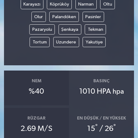
Karayazı
Köprüköy
Narman
Oltu
Olur
Palandöken
Pasinler
Pazaryolu
Şenkaya
Tekman
Tortum
Uzundere
Yakutiye
NEM
BASINÇ
%40
1010 HPA
hpa
RÜZGAR
EN DÜŞÜK / EN YÜKSEK
°
°
2.69 M/S
15
/ 26