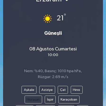
°
21
Güneşli
08 Ağustos Cumartesi
10:00
Nem: %40, Basınç: 1010 hpa hPa,
Rüzgar: 2.69 m/s
Aşkale
Aziziye
Çat
Hınıs
Horasan
İspir
Karaçoban