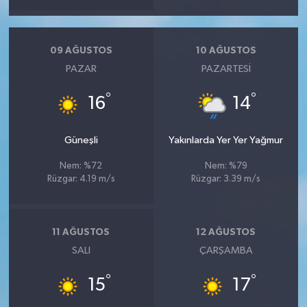
09 AĞUSTOS
10 AĞUSTOS
PAZAR
PAZARTESI
°
°
16
14
Güneşli
Yakınlarda Yer Yer Yağmur
Nem: %72
Nem: %79
Rüzgar: 4.19 m/s
Rüzgar: 3.39 m/s
11 AĞUSTOS
12 AĞUSTOS
SALI
ÇARŞAMBA
°
°
15
17