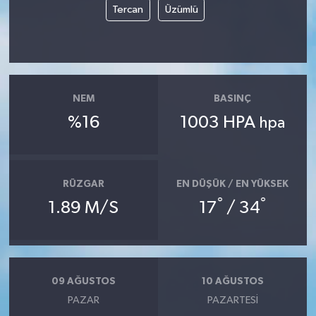
Tercan
Üzümlü
NEM
BASINÇ
%16
1003 HPA
hpa
RÜZGAR
EN DÜŞÜK / EN YÜKSEK
°
°
1.89 M/S
17
/ 34
09 AĞUSTOS
10 AĞUSTOS
PAZAR
PAZARTESI