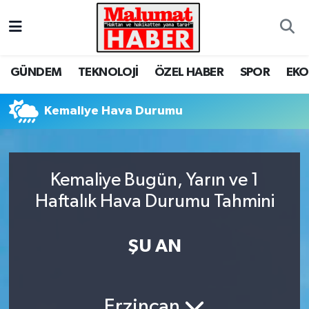
Nöbetçi Eczaneler
GÜNDEM
TEKNOLOJİ
ÖZEL HABER
SPOR
EK
Hava Durumu
Kemaliye Hava Durumu
Trafik Durumu
Süper Lig Puan Durumu ve Fikstür
Kemaliye Bugün, Yarın ve 1
Tüm Manşetler
Haftalık Hava Durumu Tahmini
Son Dakika Haberleri
ŞU AN
Haber Arşivi
Erzincan