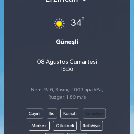
°
34
Güneşli
08 Ağustos Cumartesi
15:30
Nem: %16, Basınç: 1003 hpa hPa,
Rüzgar: 1.89 m/s
Çayırlı
İliç
Kemah
Kemaliye
Merkez
Otlukbeli
Refahiye