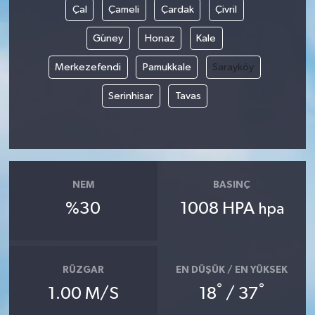
Çal
Çameli
Çardak
Çivril
Güney
Honaz
Kale
Merkezefendi
Pamukkale
Sarayköy
Serinhisar
Tavas
NEM
BASINÇ
%30
1008 HPA
hpa
RÜZGAR
EN DÜŞÜK / EN YÜKSEK
°
°
1.00 M/S
18
/ 37