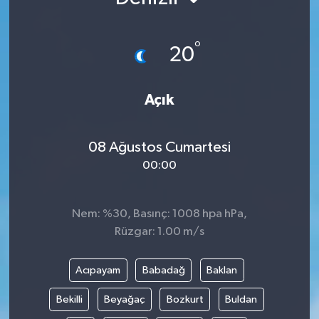
°
20
Açık
08 Ağustos Cumartesi
00:00
Nem: %30, Basınç: 1008 hpa hPa,
Rüzgar: 1.00 m/s
Acıpayam
Babadağ
Baklan
Bekilli
Beyağaç
Bozkurt
Buldan