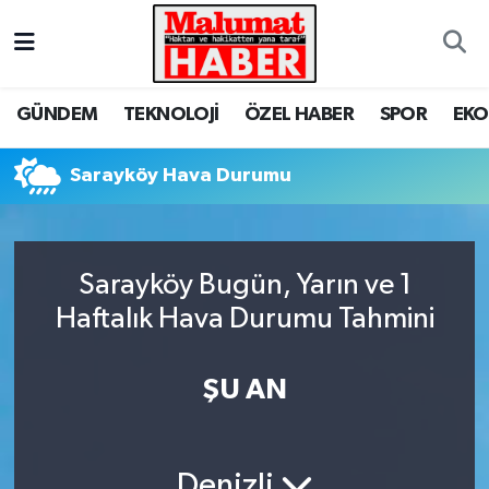
Nöbetçi Eczaneler
GÜNDEM
TEKNOLOJİ
ÖZEL HABER
SPOR
EK
Hava Durumu
Sarayköy Hava Durumu
Trafik Durumu
Süper Lig Puan Durumu ve Fikstür
Sarayköy Bugün, Yarın ve 1
Tüm Manşetler
Haftalık Hava Durumu Tahmini
Son Dakika Haberleri
ŞU AN
Haber Arşivi
Denizli