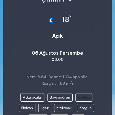
°
18
Açık
06 Ağustos Perşembe
03:00
Nem: %64, Basınç: 1014 hpa hPa,
Rüzgar: 1.89 m/s
Atkaracalar
Bayramören
Çerkeş
Eldivan
Ilgaz
Kızılırmak
Korgun