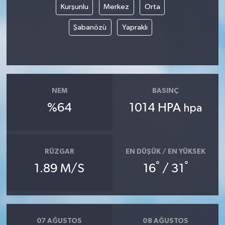
Kurşunlu
Merkez
Orta
Şabanözü
Yapraklı
NEM
BASINÇ
%64
1014 HPA
hpa
RÜZGAR
EN DÜŞÜK / EN YÜKSEK
°
°
1.89 M/S
16
/ 31
07 AĞUSTOS
08 AĞUSTOS