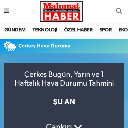
Nöbetçi Eczaneler
GÜNDEM
TEKNOLOJİ
ÖZEL HABER
SPOR
EK
Hava Durumu
Çerkeş Hava Durumu
Trafik Durumu
Süper Lig Puan Durumu ve Fikstür
Çerkeş Bugün, Yarın ve 1
Tüm Manşetler
Haftalık Hava Durumu Tahmini
Son Dakika Haberleri
ŞU AN
Haber Arşivi
Çankırı