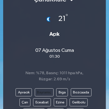
°
21
Açık
07 Ağustos Cuma
01:30
Nem: %78, Basınç: 1011 hpa hPa,
Rüzgar: 2.69 m/s
Ayvacık
Bayramiç
Biga
Bozcaada
Çan
Eceabat
Ezine
Gelibolu