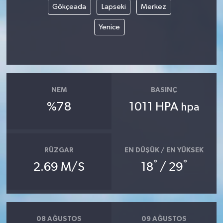
Gökçeada
Lapseki
Merkez
Yenice
NEM
BASINÇ
%78
1011 HPA
hpa
RÜZGAR
EN DÜŞÜK / EN YÜKSEK
°
°
2.69 M/S
18
/ 29
08 AĞUSTOS
09 AĞUSTOS