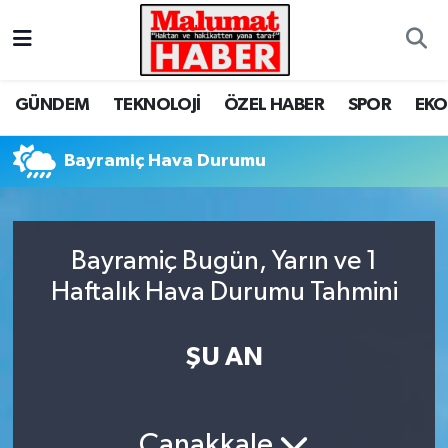
Nöbetçi Eczaneler
GÜNDEM
TEKNOLOJİ
ÖZEL HABER
SPOR
EK
Hava Durumu
Bayramiç Hava Durumu
Trafik Durumu
Süper Lig Puan Durumu ve Fikstür
Bayramiç Bugün, Yarın ve 1
Tüm Manşetler
Haftalık Hava Durumu Tahmini
Son Dakika Haberleri
ŞU AN
Haber Arşivi
Çanakkale