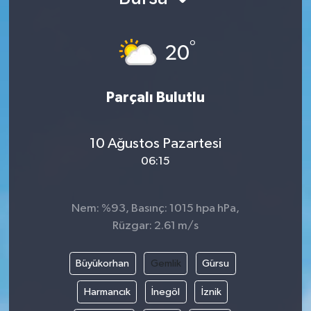
°
20
Parçalı Bulutlu
10 Ağustos Pazartesi
06:15
Nem: %93, Basınç: 1015 hpa hPa,
Rüzgar: 2.61 m/s
Büyükorhan
Gemlik
Gürsu
Harmancık
İnegöl
İznik