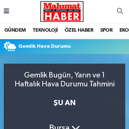
Nöbetçi Eczaneler
GÜNDEM
TEKNOLOJİ
ÖZEL HABER
SPOR
EK
Hava Durumu
Gemlik Hava Durumu
Trafik Durumu
Süper Lig Puan Durumu ve Fikstür
Gemlik Bugün, Yarın ve 1
Tüm Manşetler
Haftalık Hava Durumu Tahmini
Son Dakika Haberleri
ŞU AN
Haber Arşivi
Bursa