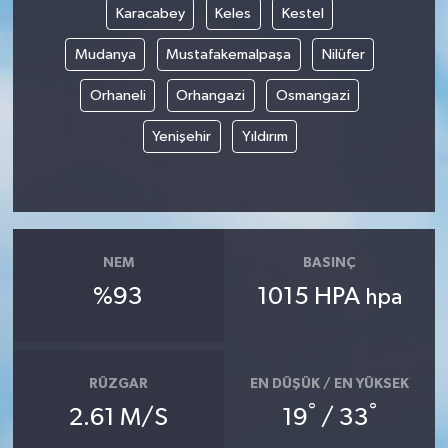
Karacabey
Keles
Kestel
Mudanya
Mustafakemalpaşa
Nilüfer
Orhaneli
Orhangazi
Osmangazi
Yenişehir
Yıldırım
NEM
BASINÇ
%93
1015 HPA
hpa
RÜZGAR
EN DÜŞÜK / EN YÜKSEK
°
°
2.61 M/S
19
/ 33