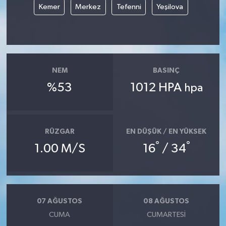
Kemer
Merkez
Tefenni
Yeşilova
NEM
BASINÇ
%53
1012 HPA
hpa
RÜZGAR
EN DÜŞÜK / EN YÜKSEK
°
°
1.00 M/S
16
/ 34
07 AĞUSTOS
08 AĞUSTOS
CUMA
CUMARTESI