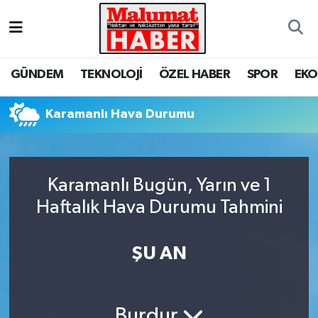
Nöbetçi Eczaneler
GÜNDEM
TEKNOLOJİ
ÖZEL HABER
SPOR
EK
Hava Durumu
Karamanlı Hava Durumu
Trafik Durumu
Süper Lig Puan Durumu ve Fikstür
Karamanlı Bugün, Yarın ve 1
Tüm Manşetler
Haftalık Hava Durumu Tahmini
Son Dakika Haberleri
ŞU AN
Haber Arşivi
Burdur