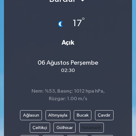
°
17
Açık
06 Ağustos Perşembe
02:30
Nem: %53, Basınç: 1012 hpa hPa,
Rüzgar: 1.00 m/s
Ağlasun
Altınyayla
Bucak
Çavdır
Çeltikçi
Gölhisar
Karamanlı