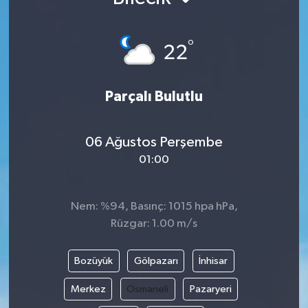
°
22
Parçalı Bulutlu
06 Ağustos Perşembe
01:00
Nem: %94, Basınç: 1015 hpa hPa,
Rüzgar: 1.00 m/s
Bozüyük
Gölpazarı
İnhisar
Merkez
Osmaneli
Pazaryeri