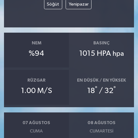
Söğüt
Yenipazar
NEM
BASINÇ
%94
1015 HPA
hpa
RÜZGAR
EN DÜŞÜK / EN YÜKSEK
°
°
1.00 M/S
18
/ 32
07 AĞUSTOS
08 AĞUSTOS
CUMA
CUMARTESI