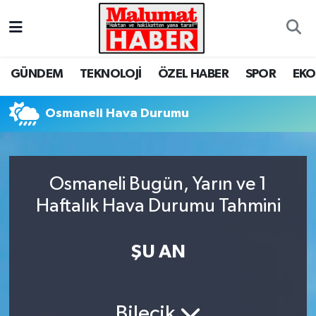
Nöbetçi Eczaneler
GÜNDEM
TEKNOLOJİ
ÖZEL HABER
SPOR
EK
Hava Durumu
Osmaneli Hava Durumu
Trafik Durumu
Süper Lig Puan Durumu ve Fikstür
Osmaneli Bugün, Yarın ve 1
Tüm Manşetler
Haftalık Hava Durumu Tahmini
Son Dakika Haberleri
ŞU AN
Haber Arşivi
Bilecik