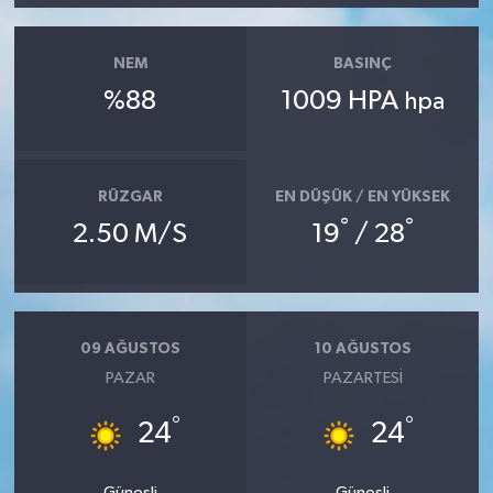
NEM
BASINÇ
%88
1009 HPA
hpa
RÜZGAR
EN DÜŞÜK / EN YÜKSEK
°
°
2.50 M/S
19
/ 28
09 AĞUSTOS
10 AĞUSTOS
PAZAR
PAZARTESI
°
°
24
24
Güneşli
Güneşli