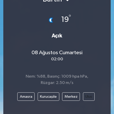
°
19
Açık
08 Ağustos Cumartesi
02:00
Nem: %88, Basınç: 1009 hpa hPa,
Rüzgar: 2.50 m/s
Amasra
Kurucaşile
Merkez
Ulus