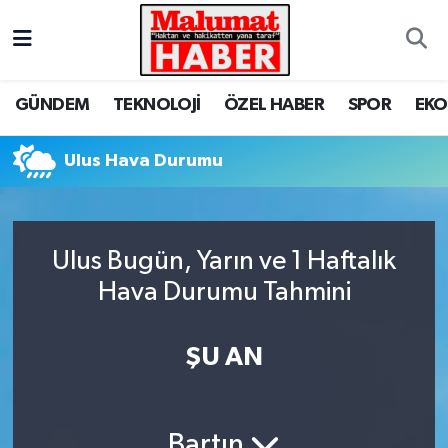
Nöbetçi Eczaneler
GÜNDEM
TEKNOLOJİ
ÖZEL HABER
SPOR
EK
Hava Durumu
Ulus Hava Durumu
Trafik Durumu
Süper Lig Puan Durumu ve Fikstür
Ulus Bugün, Yarın ve 1 Haftalık
Tüm Manşetler
Hava Durumu Tahmini
Son Dakika Haberleri
ŞU AN
Haber Arşivi
Bartın