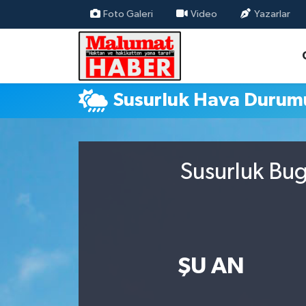
Foto Galeri
Video
Yazarlar
Nöbetçi Eczaneler
Hava Durumu
Susurluk Hava Durum
Trafik Durumu
Süper Lig Puan Durumu ve Fikstür
Susurluk Bug
Tüm Manşetler
Son Dakika Haberleri
Haber Arşivi
ŞU AN