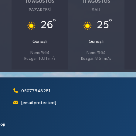
10 AĞUSTOS
11 AĞUSTOS
PAZARTESI
SALI
°
°
26
25
Güneşli
Güneşli
Nem: %64
Nem: %64
Rüzgar: 10.11 m/s
Rüzgar: 8.61 m/s
05077548281
[email protected]
oji