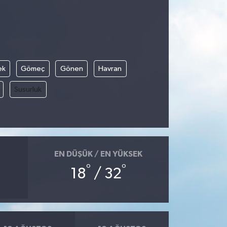
ek
Gömeç
Gönen
Havran
Susurluk
EN DÜŞÜK / EN YÜKSEK
°
°
18
/ 32