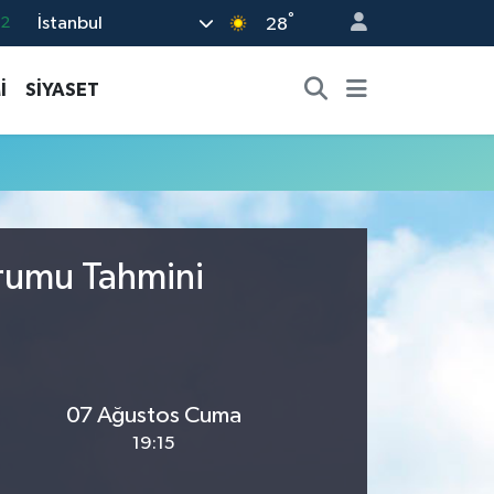
°
İstanbul
.2
28
17
İ
SİYASET
27
35
12
19
urumu Tahmini
07 Ağustos Cuma
19:15