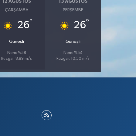
12 AĞUSTOS
13 AĞUSTOS
ÇARŞAMBA
PERŞEMBE
°
°
26
26
Güneşli
Güneşli
Nem: %58
Nem: %54
Rüzgar: 8.89 m/s
Rüzgar: 10.50 m/s