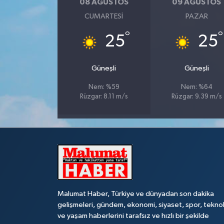
08 AĞUSTOS
09 AĞUSTOS
CUMARTESI
PAZAR
°
°
25
25
Güneşli
Güneşli
Nem: %59
Nem: %64
Rüzgar: 8.11 m/s
Rüzgar: 9.39 m/s
Malumat Haber, Türkiye ve dünyadan son dakika
gelişmeleri, gündem, ekonomi, siyaset, spor, teknol
ve yaşam haberlerini tarafsız ve hızlı bir şekilde