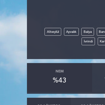
Altıeylül
Ayvalık
Balya
Ban
İvrindi
Kar
NEM
%43