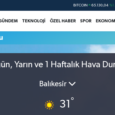
BITCOIN
65.130,04
%1
DOLAR
47,7106
%0.
GÜNDEM
TEKNOLOJİ
ÖZEL HABER
SPOR
EKONOM
EURO
55,1652
%0.
STERLİN
64,4046
%0.
u
GRAM ALTIN
6618.49
%2.
BİST100
13.773
%-
ün, Yarın ve 1 Haftalık Hava D
Balıkesir
°
31