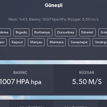
Güneşli
Nem: %43, Basınç: 1007 hpa hPa, Rüzgar: 5.50 m/s
dırma
Bigadiç
Burhaniye
Dursunbey
Edremit
Erd
esi
Kepsut
Manyas
Marmara
Savaştepe
Sındırgı
BASINÇ
RÜZGAR
1007 HPA
5.50 M/S
hpa