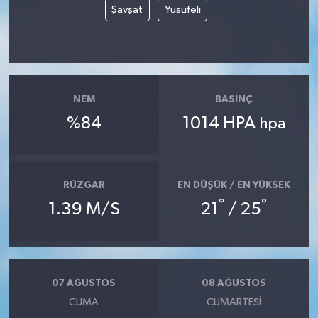
Şavşat
Yusufeli
NEM
BASINÇ
%84
1014 HPA
hpa
RÜZGAR
EN DÜŞÜK / EN YÜKSEK
°
°
1.39 M/S
21
/ 25
07 AĞUSTOS
08 AĞUSTOS
CUMA
CUMARTESI