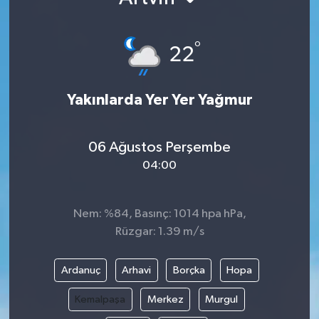
°
22
Yakınlarda Yer Yer Yağmur
06 Ağustos Perşembe
04:00
Nem: %84, Basınç: 1014 hpa hPa,
Rüzgar: 1.39 m/s
Ardanuç
Arhavi
Borçka
Hopa
Kemalpaşa
Merkez
Murgul