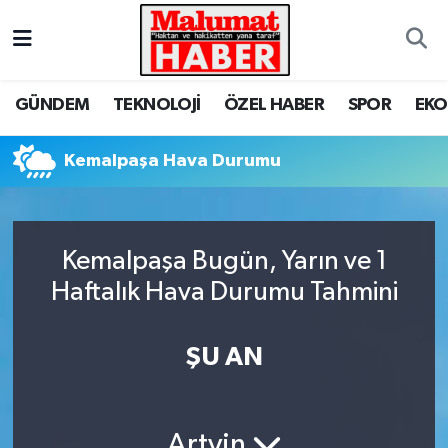
Nöbetçi Eczaneler
GÜNDEM
TEKNOLOJİ
ÖZEL HABER
SPOR
EK
Hava Durumu
Kemalpaşa Hava Durumu
Trafik Durumu
Süper Lig Puan Durumu ve Fikstür
Kemalpaşa Bugün, Yarın ve 1
Tüm Manşetler
Haftalık Hava Durumu Tahmini
Son Dakika Haberleri
ŞU AN
Haber Arşivi
Artvin