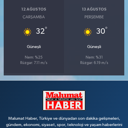
12 AĞUSTOS
13 AĞUSTOS
ÇARŞAMBA
PERŞEMBE
°
°
32
30
Güneşli
Güneşli
Nem: %25
Nem: %31
Rüzgar: 7.11 m/s
Rüzgar: 6.19 m/s
Malumat Haber, Türkiye ve dünyadan son dakika gelişmeleri,
gündem, ekonomi, siyaset, spor, teknoloji ve yaşam haberlerini