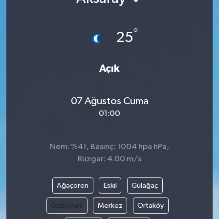
°
25
Açık
07 Ağustos Cuma
01:00
Nem: %41, Basınç: 1004 hpa hPa,
Rüzgar: 4.00 m/s
Ağaçören
Eskil
Gülağaç
Güzelyurt
Merkez
Ortaköy