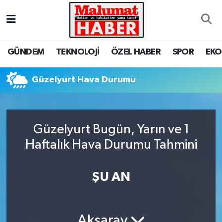
Nöbetçi Eczaneler
GÜNDEM
TEKNOLOJİ
ÖZEL HABER
SPOR
EK
Hava Durumu
Güzelyurt Hava Durumu
Trafik Durumu
Süper Lig Puan Durumu ve Fikstür
Güzelyurt Bugün, Yarın ve 1
Tüm Manşetler
Haftalık Hava Durumu Tahmini
Son Dakika Haberleri
ŞU AN
Haber Arşivi
Aksaray