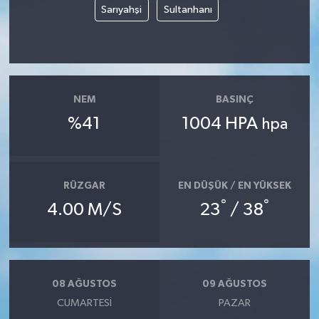
Sarıyahşi
Sultanhanı
NEM
BASINÇ
%41
1004 HPA
hpa
RÜZGAR
EN DÜŞÜK / EN YÜKSEK
°
°
4.00 M/S
23
/ 38
08 AĞUSTOS
09 AĞUSTOS
CUMARTESI
PAZAR