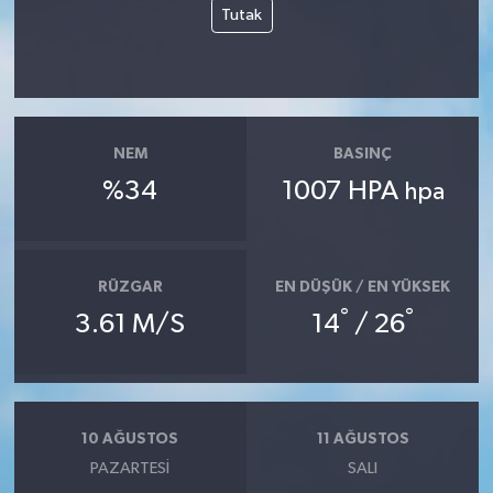
Tutak
NEM
BASINÇ
%34
1007 HPA
hpa
RÜZGAR
EN DÜŞÜK / EN YÜKSEK
°
°
3.61 M/S
14
/ 26
10 AĞUSTOS
11 AĞUSTOS
PAZARTESI
SALI