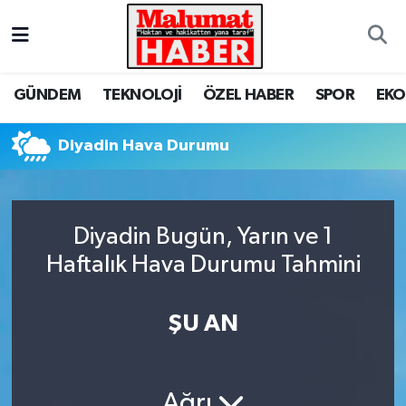
Nöbetçi Eczaneler
GÜNDEM
TEKNOLOJİ
ÖZEL HABER
SPOR
EK
Hava Durumu
Diyadin Hava Durumu
Trafik Durumu
Süper Lig Puan Durumu ve Fikstür
Diyadin Bugün, Yarın ve 1
Tüm Manşetler
Haftalık Hava Durumu Tahmini
Son Dakika Haberleri
ŞU AN
Haber Arşivi
Ağrı