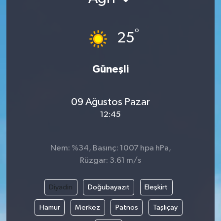
°
25
Güneşli
09 Ağustos Pazar
12:45
Nem: %34, Basınç: 1007 hpa hPa,
Rüzgar: 3.61 m/s
Diyadin
Doğubayazıt
Eleşkirt
Hamur
Merkez
Patnos
Taşlıçay