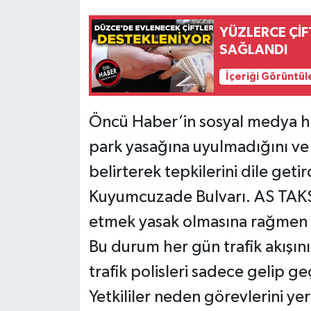
YÜZLERCE Çİ
SAĞLANDI
İçeriği Görüntül
Öncü Haber’in sosyal medya he
park yasağına uyulmadığını ve 
belirterek tepkilerini dile geti
Kuyumcuzade Bulvarı. AS TAKS
etmek yasak olmasına rağmen yı
Bu durum her gün trafik akışını 
trafik polisleri sadece gelip ge
Yetkililer neden görevlerini ye