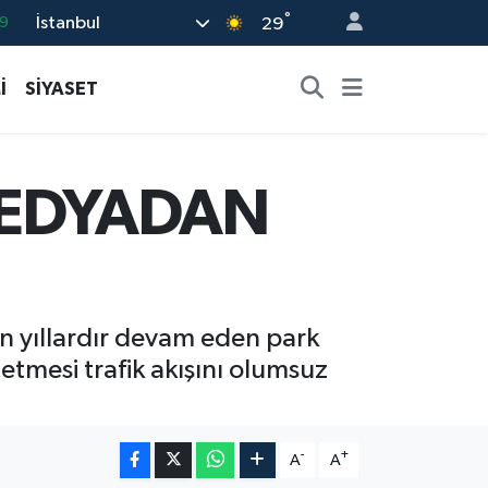
°
İstanbul
6
29
2
İ
SİYASET
2
2
8
MEDYADAN
9
n yıllardır devam eden park
tmesi trafik akışını olumsuz
-
+
A
A