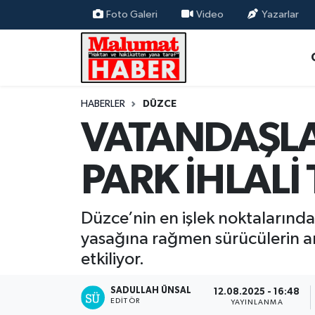
Foto Galeri
Video
Yazarlar
Nöbetçi Eczaneler
Hava Durumu
HABERLER
DÜZCE
VATANDAŞL
Trafik Durumu
Süper Lig Puan Durumu ve Fikstür
PARK İHLALİ 
Tüm Manşetler
Düzce’nin en işlek noktalarınd
Son Dakika Haberleri
yasağına rağmen sürücülerin ar
etkiliyor.
Haber Arşivi
SADULLAH ÜNSAL
12.08.2025 - 16:48
EDITÖR
YAYINLANMA