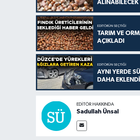
ALINABİLECEK
EDITÖRÜN SEÇTIĞI
TARIM VE ORMA
AÇIKLADI
EDITÖRÜN SEÇTIĞI
AYNI YERDE S
DAHA EKLENDİ
EDITÖR HAKKINDA
Sadullah Ünsal