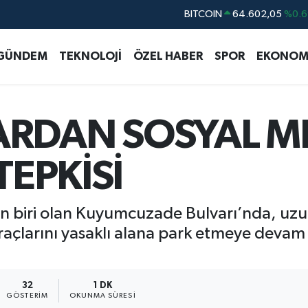
DOLAR
47,6006
%0.0
EURO
55,0250
%0.0
GÜNDEM
TEKNOLOJİ
ÖZEL HABER
SPOR
EKONOM
STERLİN
64,2398
%0.
GRAM ALTIN
6513.94
%0.3
BİST100
13.768
%4
ARDAN SOSYAL 
BITCOIN
64.602,05
%0.6
TEPKİSİ
an biri olan Kuyumcuzade Bulvarı’nda, uzu
açlarını yasaklı alana park etmeye devam e
32
1 DK
GÖSTERIM
OKUNMA SÜRESI