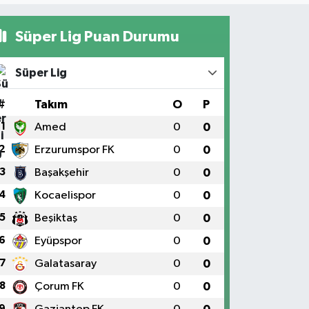
Süper Lig Puan Durumu
Süper Lig
#
Takım
O
P
1
Amed
0
0
2
Erzurumspor FK
0
0
3
Başakşehir
0
0
4
Kocaelispor
0
0
5
Beşiktaş
0
0
6
Eyüpspor
0
0
7
Galatasaray
0
0
8
Çorum FK
0
0
9