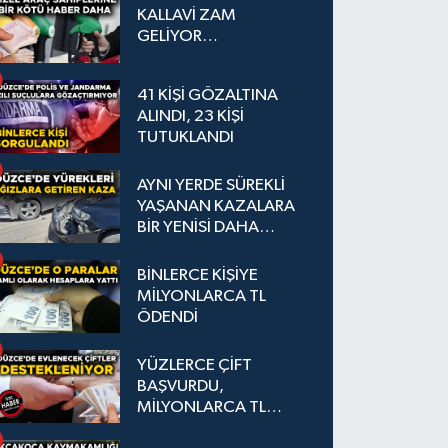
KALLAVİ ZAM
GELİYOR…
41 KİŞİ GÖZALTINA
ALINDI, 23 KİŞİ
TUTUKLANDI
AYNI YERDE SÜREKLİ
YAŞANAN KAZALARA
BİR YENİSİ DAHA
EKLENDİ
BİNLERCE KİŞİYE
MİLYONLARCA TL
ÖDENDİ
YÜZLERCE ÇİFT
BAŞVURDU,
MİLYONLARCA TL
DESTEK SAĞLANDI