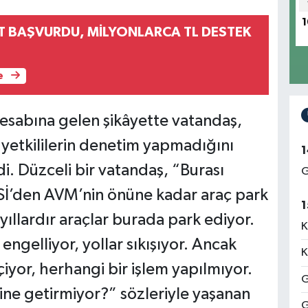
1
FT BAŞVURDU, MİLYONLARCA TL DESTEK
e
sabına gelen şikâyette vatandaş,
yetkililerin denetim yapmadığını
1
rdi. Düzceli bir vatandaş, “Burası
G
İ’den AVM’nin önüne kadar araç park
1
llardır araçlar burada park ediyor.
K
engelliyor, yollar sıkışıyor. Ancak
K
çiyor, herhangi bir işlem yapılmıyor.
G
rine getirmiyor?” sözleriyle yaşanan
G