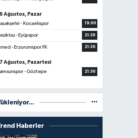
6 Ağustos, Pazar
aşakşehir - Kocaelispor
19:00
eşiktaş - Eyüpspor
21:30
med - Erzurumspor FK
21:30
7 Ağustos, Pazartesi
amsunspor - Göztepe
21:30
ükleniyor...
Trend Haberler