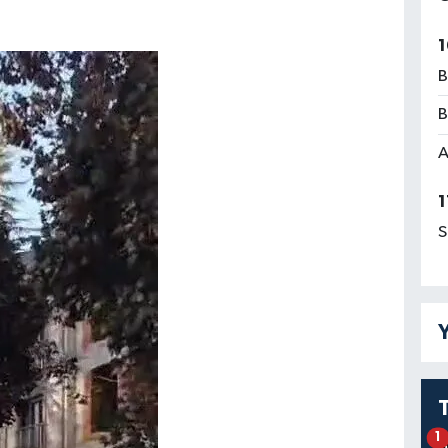
1
B
B
A
1
S
Y
1