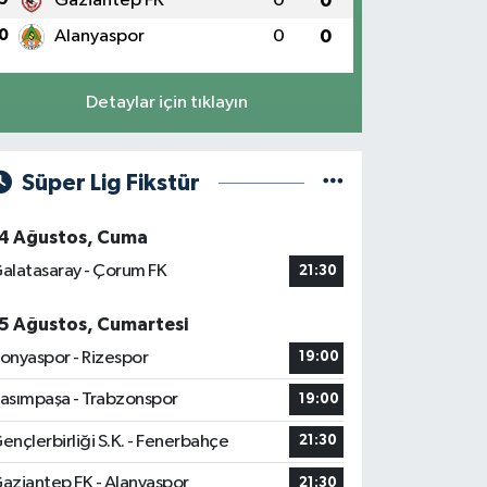
Gaziantep FK
0
0
0
Alanyaspor
0
0
Detaylar için tıklayın
Süper Lig Fikstür
4 Ağustos, Cuma
alatasaray - Çorum FK
21:30
5 Ağustos, Cumartesi
onyaspor - Rizespor
19:00
asımpaşa - Trabzonspor
19:00
ençlerbirliği S.K. - Fenerbahçe
21:30
aziantep FK - Alanyaspor
21:30