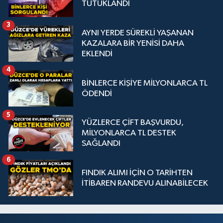
TUTUKLANDI
3
AYNI YERDE SÜREKLİ YAŞANAN
KAZALARA BİR YENİSİ DAHA
EKLENDİ
4
BİNLERCE KİŞİYE MİLYONLARCA TL
ÖDENDİ
5
YÜZLERCE ÇİFT BAŞVURDU,
MİLYONLARCA TL DESTEK
SAĞLANDI
6
FINDIK ALIMI İÇİN O TARİHTEN
İTİBAREN RANDEVU ALINABİLECEK