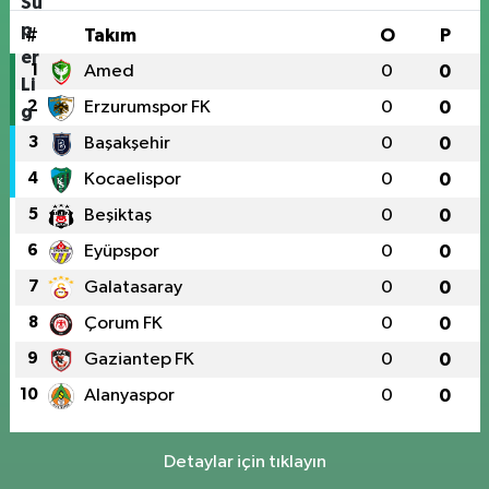
#
Takım
O
P
1
Amed
0
0
2
Erzurumspor FK
0
0
3
Başakşehir
0
0
4
Kocaelispor
0
0
5
Beşiktaş
0
0
6
Eyüpspor
0
0
7
Galatasaray
0
0
8
Çorum FK
0
0
9
Gaziantep FK
0
0
10
Alanyaspor
0
0
Detaylar için tıklayın