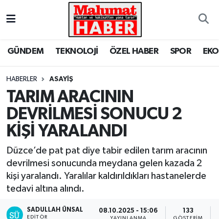
Nöbetçi Eczaneler
GÜNDEM
TEKNOLOJİ
ÖZEL HABER
SPOR
EK
Hava Durumu
HABERLER
ASAYİŞ
Trafik Durumu
TARIM ARACININ
DEVRİLMESİ SONUCU 2
Süper Lig Puan Durumu ve Fikstür
KİŞİ YARALANDI
Tüm Manşetler
Düzce’de pat pat diye tabir edilen tarım aracının
Son Dakika Haberleri
devrilmesi sonucunda meydana gelen kazada 2
kişi yaralandı. Yaralılar kaldırıldıkları hastanelerde
Haber Arşivi
tedavi altına alındı.
SADULLAH ÜNSAL
08.10.2025 - 15:06
133
EDITÖR
YAYINLANMA
GÖSTERIM